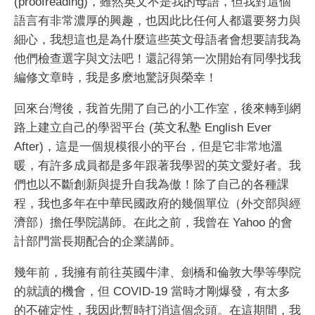
(proofreading)，雖然英文不是我的母語，但我對這個
語言有非常濃厚的興趣，也因此比任何人都還要努力與
細心，我想這也是為什麼這些英文母語者會想要請我為
他們檢查選字與文法吧！還記得第一次開始有同學找我
編修文章時，我是多麽地驚訝與榮幸！
回來台灣後，我首先開了自己的小工作室，後來轉到網
路上建立自己的學習平台 (英文私塾 English Ever
After)，這是一個規模很小的平台，但是它非常地溫
暖，有許多成員都是多年跟著我學習的英文愛好者。我
們也以不斷創新與提升自我為傲！除了自己的各種課
程，我也多年在中華民國政府的幾個單位（外交部與經
濟部）擔任學院講師。在此之前，我曾在 Yahoo 的會
計部門當長期配合的企業講師。
幾年前，我擁有前往英國牛津、劍橋和倫敦大學等學院
的就讀的機會，但 COVID-19 當時才剛爆發，有太多
的不確定性，我因此暫時打消這個念頭。在這期間，我