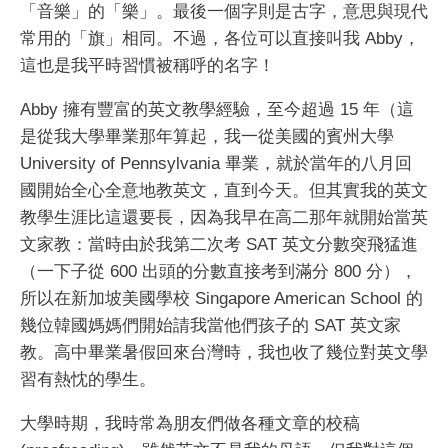
「音樂」的「樂」。最後一個字則是古字，意思與現代
常用的「旗」相同。不過，各位可以直接叫我 Abby，
這也是我平時習慣被稱呼的名字！
Abby 擁有豐富的英文教學經驗，至今超過 15 年（這
是從我大學畢業那年算起，我一從美國的賓州大學
University of Pennsylvania 畢業，就於當年的八月回
國開始全心全意地教英文，直到今天。但其實我的英文
教學生涯比這還要長，因為我早在高二那年就開始當英
文家教：當時由於我第二次考 SAT 英文分數突飛猛進
（一下子從 600 出頭的分數直接考到滿分 800 分），
所以在新加坡美國學校 Singapore American School 的
幾位韓國媽媽們開始請我當他們孩子的 SAT 英文家
教。高中畢業暑假回來台灣時，我也收了幾位對英文學
習有熱忱的學生。
大學時期，我時常為朋友們做各種文章的校稿