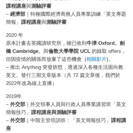
課程講座
與
測驗評審
–
經濟部
｜特種國際經濟商務人員專業訓練「英文專題
簡報」
課程講座
與
測驗評審
2020 年
原本計畫去英國讀研究所，雖已收到
牛津 Oxford、劍
橋 Cambridge、
與
倫敦大學學院 UCL
的錄取 offers，
但因疫情的關係而放棄了這些機會 (
相關影片
)。
– 推出 Anything 突發旂想，透過深入各種生活面向教
英文。發行三期文章版本（共 72 篇文章後，我們於
2022年改為線上直播）
2019年
–
外交部
｜外交領事人員與行政人員專業講習班「英文
簡報技巧」
課程講座與測驗評審
–
外交部
｜中階主管培訓班：「英文簡報技巧」
課程講
座