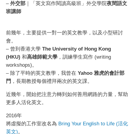
–
外交部
｜「英文寫作閱讀高級班」外交學院
夜間語文
班講師
前幾年，主要提供一對一的英文教學，以及小型研討
會。
– 曾到香港大學
The University of Hong Kong
(HKU)
和
高雄師範大學
，訓練學生寫作 (writing
workshops)。
– 除了平時的英文教學，我曾在
Yahoo 雅虎的會計部
門
，長期教授每個禮拜兩次的英文課。
近幾年，開始把注意力轉到如何善用網路的力量，幫助
更多人活化英文。
2016年
將虛擬的工作室改名為
Bring Your English to Life (活化
英文)
。