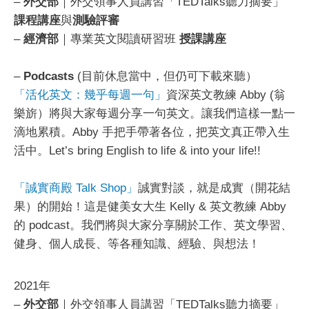
–
外交部
｜外交領事人員講習「TEDTalks聽力摘要」
課程講座
與
測驗評審
–
經濟部
｜專業英文閱讀研習班
授課講座
–
Podcasts
(目前休息當中，但仍可下載來聽）
「活化英文：幾乎每週一句」
資深英文教練 Abby (翁
樂旂）將與大家每週分享一句英文。讓我們這樣一點一
滴地累積。Abby 手把手帶著各位，把英文真正帶入生
活中。Let’s bring English to life & into your life!!
「誠實商殿 Talk Shop」
誠實對談，就是成實（開花結
果）的開始！這是健美女大生 Kelly & 英文教練 Abby
的 podcast。我們將與大家分享關於工作、英文學習、
健身、個人成長、等各種知識、經驗、與想法！
2021年
–
外交部
｜外交領事人員講習「TEDTalks聽力摘要」