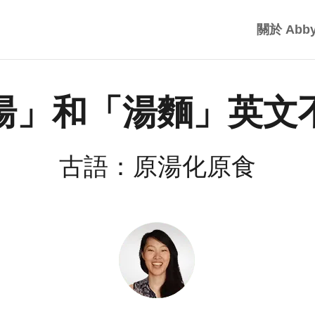
關於 Abb
湯」和「湯麵」英文
古語：原湯化原食