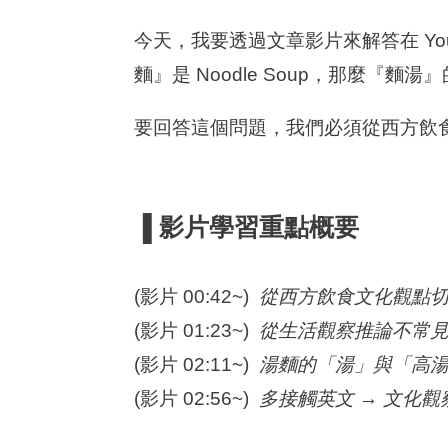
今天，我要透過文章影片來解答在 Yout
麵
』
是 Noodle Soup，那麼『
要回答這個問題，我們必須從西方飲
▐
影片學習重點概要
(影片 00:42~)
從西方飲食文化觀點
(影片 01:23~)
從生活觀察推論不常
(影片 02:11~)
湯麵的「湯」與「高
(影片 02:56~)
多接觸英文 → 文化觀