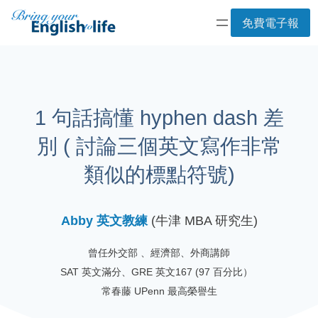
Skip
免費電子報
to
content
1 句話搞懂 hyphen dash 差
別 ( 討論三個英文寫作非常
類似的標點符號)
Abby 英文教練
(牛津 MBA 研究生)
曾任外交部 、經濟部、外商講師
SAT 英文滿分、GRE 英文167 (97 百分比）
常春藤 UPenn 最高榮譽生