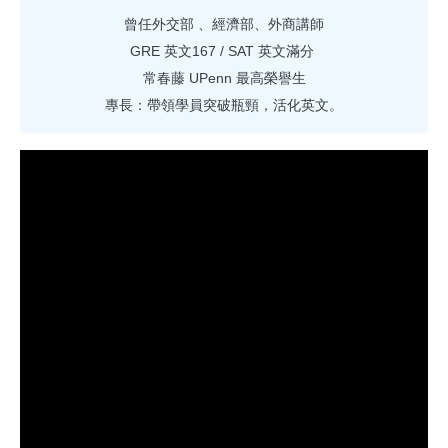
曾任外交部 、經濟部、外商講師
GRE 英文167 / SAT 英文滿分
常春藤 UPenn 最高榮譽生
專長：帶領學員突破瓶頸，活化英文。