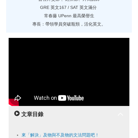
GRE 英文167 / SAT 英文滿分
常春藤 UPenn 最高榮譽生
專長：帶領學員突破瓶頸，活化英文。
文章目錄
來「解決」及物與不及物的文法問題吧！