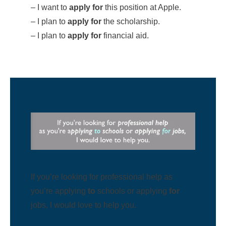
– I want to
apply for
this position at Apple.
– I plan to
apply for
the scholarship.
– I plan to
apply for
financial aid.
If you’re looking for professional help as
you’re applying
to
schools or applying
for
jobs, I would love to help you.