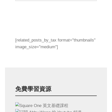
[related_posts_by_tax format="thumbnails"
image_size="medium"]
免費學習資源