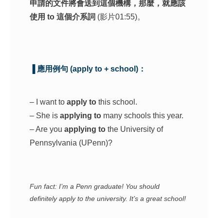
申請的文件將會送到這個機構，那麼，就應該
使用 to 這個介系詞
(影片01:55)。
▐ 應用例句 (apply to + school)：
– I want to
apply to
this school.
– She is
applying to
many schools this year.
– Are you
applying to
the University of
Pennsylvania (UPenn)?
Fun fact: I’m a Penn graduate! You should
definitely apply to the university. It’s a great school!