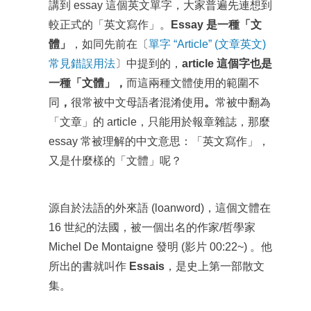
講到 essay 這個英文單字，大家普遍先連想到
較正式的「英文寫作」。
E
ssay 是一種「文
體」
，如同先前在〔
單字 “Article” (文章英文)
常見錯誤用法
〕中提到的，
article 這個字也是
一種「文體」，
而這兩種文體使用的範圍不
同
，
很常被中文母語者混淆使用
。
常被中翻為
「文章」的 article，只能用於報章雜誌，那麼
essay 常被理解的中文意思：「英文寫作」，
又是什麼樣的「文體」呢？
源自於法語的外來語 (loanword)，這個文體在
16 世紀的法國，被一個出名的作家/哲學家
Michel De Montaigne 發明 (影片 00:22~) 。他
所出的書就叫作
Essais
，是史上第一部散文
集。