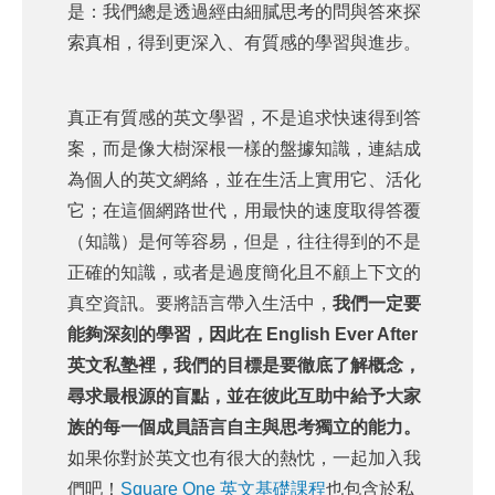
是：我們總是透過經由細膩思考的問與答來探
索真相，得到更深入、有質感的學習與進步。
真正有質感的英文學習，不是追求快速得到答
案，而是像大樹深根一樣的盤據知識，連結成
為個人的英文網絡，並在生活上實用它、活化
它；在這個網路世代，用最快的速度取得答覆
（知識）是何等容易，但是，往往得到的不是
正確的知識，或者是過度簡化且不顧上下文的
真空資訊。要將語言帶入生活中，
我們一定要
能夠深刻的學習，因此在 English Ever After
英文私塾裡，我們的目標是要徹底了解概念，
尋求最根源的盲點，並在彼此互助中給予大家
族的每一個成員語言自主與思考獨立的能力。
如果你對於英文也有很大的熱忱，一起加入我
們吧！
Square One 英文基礎課程
也包含於私