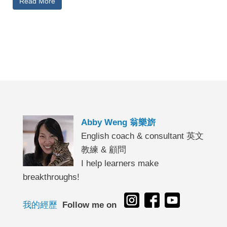
Read More
Abby Weng 翁樂旂
English coach & consultant 英文
教練 & 顧問
I help learners make
breakthroughs!
我的經歷
Follow me on