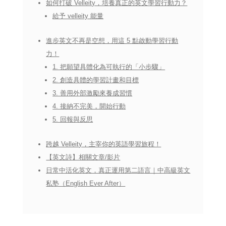
如何打破 Velleity，培養真正的英文學習行動力？
給予 velleity 能量
進步英文不再是空想，用這 5 點啟動學習行動
力！
1. 把願望具體化為可執行的「小步驟」
2. 創造具體的學習計畫和目標
3. 善用外部激勵來養成習慣
4. 接納不完美，開始行動
5. 回報與反思
跨越 Velleity，主宰你的英語學習旅程！
【英文詩】相關文章/影片
日常中活化英文，真正運用第二語言｜中高級英文
私塾（English Ever After）