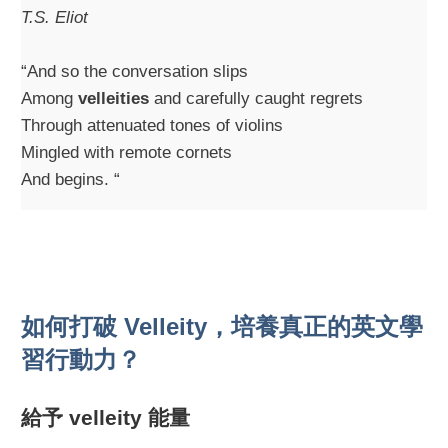
T.S. Eliot
“And so the conversation slips
Among
velleities
and carefully caught regrets
Through attenuated tones of violins
Mingled with remote cornets
And begins. “
如何打破 Velleity，培養真正的英文學
習行動力？
給予 velleity 能量