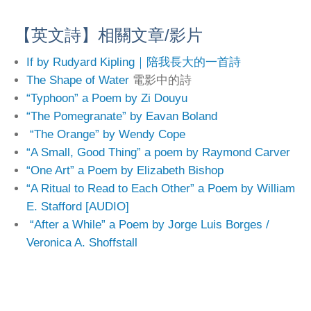
【英文詩】相關文章/影片
If by Rudyard Kipling｜陪我長大的一首詩
The Shape of Water
電影中的詩
“Typhoon” a Poem by Zi Douyu
“The Pomegranate” by Eavan Boland
“The Orange” by Wendy Cope
“A Small, Good Thing” a poem by Raymond Carver
“One Art” a Poem by Elizabeth Bishop
“A Ritual to Read to Each Other” a Poem by William
E. Stafford [AUDIO]
“After a While” a Poem by Jorge Luis Borges /
Veronica A. Shoffstall