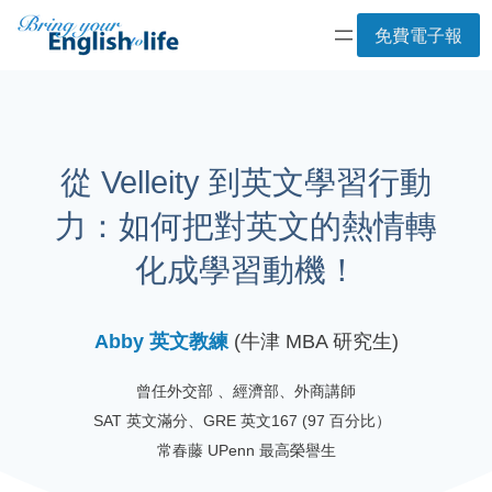
Skip
免費電子報
to
content
從 Velleity 到英文學習行動
力：如何把對英文的熱情轉
化成學習動機！
Abby 英文教練
(牛津 MBA 研究生)
曾任外交部 、經濟部、外商講師
SAT 英文滿分、GRE 英文167 (97 百分比）
常春藤 UPenn 最高榮譽生