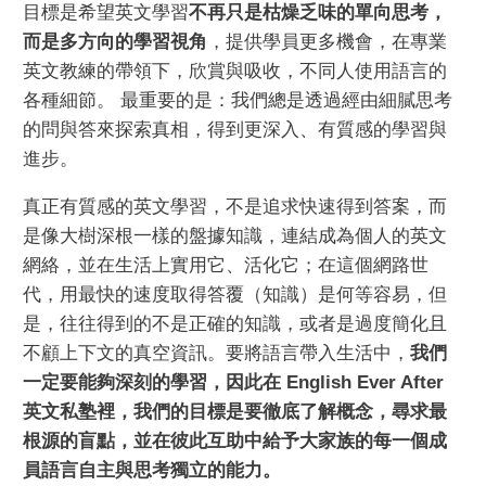
目標是希望英文學習
不再只是枯燥乏味的單向思考，
而是多方向的學習視角
，提供學員更多機會，在專業
英文教練的帶領下，欣賞與吸收，不同人使用語言的
各種細節。 最重要的是：我們總是透過經由細膩思考
的問與答來探索真相，得到更深入、有質感的學習與
進步。
真正有質感的英文學習，不是追求快速得到答案，而
是像大樹深根一樣的盤據知識，連結成為個人的英文
網絡，並在生活上實用它、活化它；在這個網路世
代，用最快的速度取得答覆（知識）是何等容易，但
是，往往得到的不是正確的知識，或者是過度簡化且
不顧上下文的真空資訊。要將語言帶入生活中，
我們
一定要能夠深刻的學習，因此在 English Ever After
英文私塾裡，我們的目標是要徹底了解概念，尋求最
根源的盲點，並在彼此互助中給予大家族的每一個成
員語言自主與思考獨立的能力。